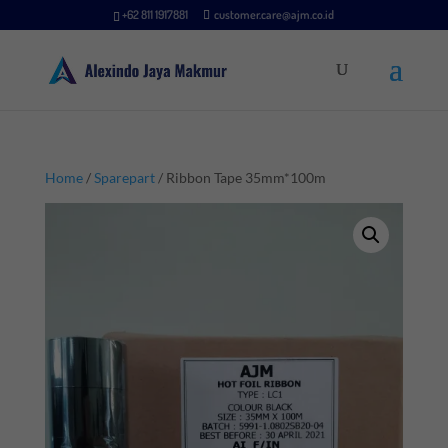
+62 811 1917881
customer.care@ajm.co.id
Home
/
Sparepart
/ Ribbon Tape 35mm*100m