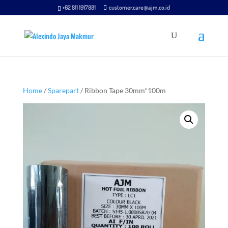
+62 811 1917881
customer.care@ajm.co.id
Home
/
Sparepart
/ Ribbon Tape 30mm*100m